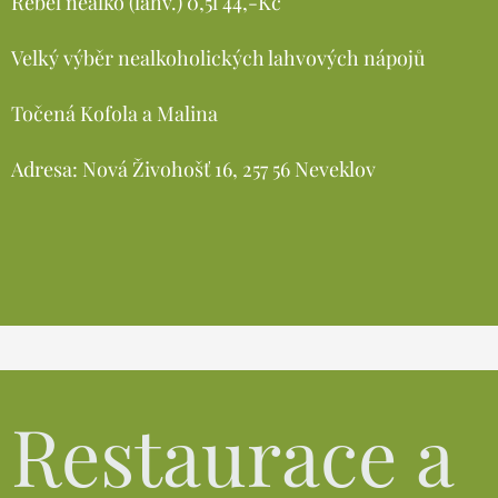
Rebel nealko (lahv.) 0,5l 44,-Kč
Velký výběr nealkoholických lahvových nápojů
Točená Kofola a Malina
Adresa: Nová Živohošť 16, 257 56 Neveklov
Restaurace a