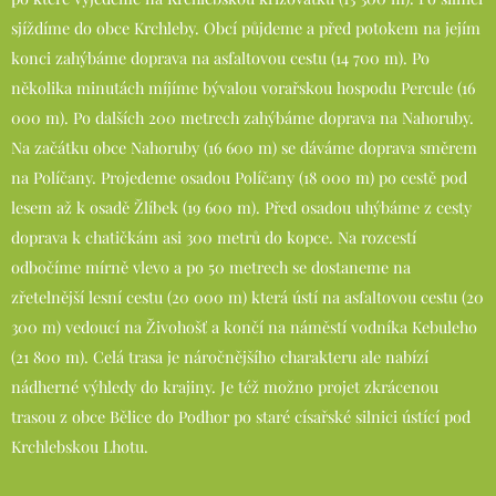
sjíždíme do obce Krchleby. Obcí půjdeme a před potokem na jejím
konci zahýbáme doprava na asfaltovou cestu (14 700 m). Po
několika minutách míjíme bývalou vorařskou hospodu Percule (16
000 m). Po dalších 200 metrech zahýbáme doprava na Nahoruby.
Na začátku obce Nahoruby (16 600 m) se dáváme doprava směrem
na Políčany. Projedeme osadou Políčany (18 000 m) po cestě pod
lesem až k osadě Žlíbek (19 600 m). Před osadou uhýbáme z cesty
doprava k chatičkám asi 300 metrů do kopce. Na rozcestí
odbočíme mírně vlevo a po 50 metrech se dostaneme na
zřetelnější lesní cestu (20 000 m) která ústí na asfaltovou cestu (20
300 m) vedoucí na Živohošť a končí na náměstí vodníka Kebuleho
(21 800 m). Celá trasa je náročnějšího charakteru ale nabízí
nádherné výhledy do krajiny. Je též možno projet zkrácenou
trasou z obce Bělice do Podhor po staré císařské silnici ústící pod
Krchlebskou Lhotu.