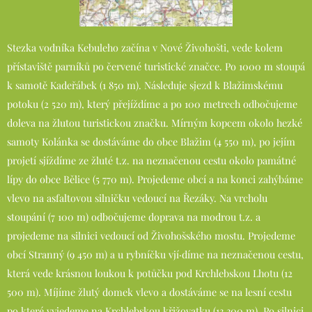
Stezka vodníka Kebuleho začína v Nové Živohošti, vede kolem
přístaviště parníků po červené turistické značce. Po 1000 m stoupá
k samotě Kadeřábek (1 850 m). Následuje sjezd k Blažimskému
potoku (2 520 m), který přejíždíme a po 100 metrech odbočujeme
doleva na žlutou turistickou značku. Mírným kopcem okolo hezké
samoty Kolánka se dostáváme do obce Blažim (4 550 m), po jejím
projetí sjíždíme ze žluté t.z. na neznačenou cestu okolo památné
lípy do obce Bělice (5 770 m). Projedeme obcí a na konci zahýbáme
vlevo na asfaltovou silničku vedoucí na Řezáky. Na vrcholu
stoupání (7 100 m) odbočujeme doprava na modrou t.z. a
projedeme na silnici vedoucí od Živohošského mostu. Projedeme
obcí Stranný (9 450 m) a u rybníčku vjí·díme na neznačenou cestu,
která vede krásnou loukou k potůčku pod Krchlebskou Lhotu (12
500 m). Míjíme žlutý domek vlevo a dostáváme se na lesní cestu
po které vyjedeme na Krchlebskou křižovatku (13 300 m). Po silnici